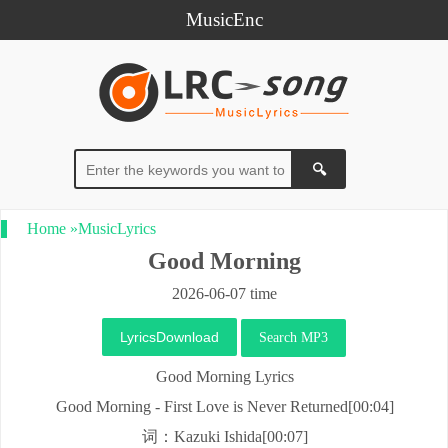
MusicEnc
Home
»
MusicLyrics
Good Morning
2026-06-07 time
LyricsDownload
Search MP3
Good Morning Lyrics
Good Morning - First Love is Never Returned[00:04]
词：Kazuki Ishida[00:07]