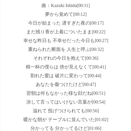
曲：Kazuki Ishida[00:11]
夢から覚めて[00:12]
今日が始まった 遅すぎた夜の[00:17]
まだ残り香が上着についたまま[00:22]
幸せな昨日も 不幸せだった今日も[00:27]
重ねられた断面を 人生と呼ぶ[00:32]
それぞれの今日を抱えて[00:36]
精一杯の僕らは 傍が見えなくて[00:41]
割れた愛は 破片に変わって[00:44]
あなたを傷つけたけど[00:47]
翌朝は何もなかった様な顔だね[00:51]
決して言ってはいけない言葉が[00:54]
溢れて 投げつけられても[00:56]
暖かな朝が テーブルに並んでいた[01:02]
分かってる 分かってるけど[01:06]