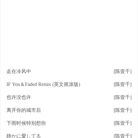
走在冷风中
[陈壹千]
IF You＆Faded Remix (英文摇滚版)
[陈壹千]
也许没也许
[陈壹千]
离开你的城市后
[陈壹千]
下雨时候特别想你
[陈壹千]
静かに愛してる
[陈壹千]